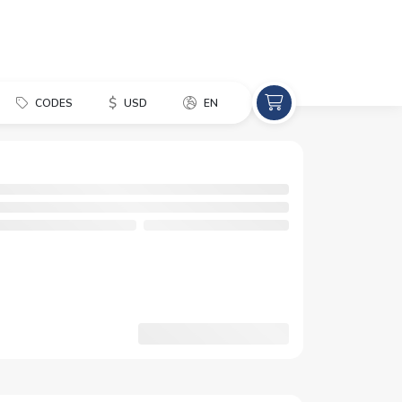
$
CODES
USD
EN